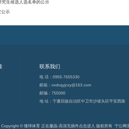
位研究生候选人选名单的公示
定公示
接
联系我们
电 话：0955-7655330
邮箱：nxdxqyjcxy@163.com
邮编：755000
地 址：宁夏回族自治区中卫市沙坡头区平安西路
Copyright © 懂球体育 正在鏖战-高清无插件点击进入 版权所有
宁公网安备