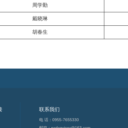
周学勤
戴晓琳
胡春生
接
联系我们
电 话：0955-7655330
邮箱：nxdxqyjcxy@163.com