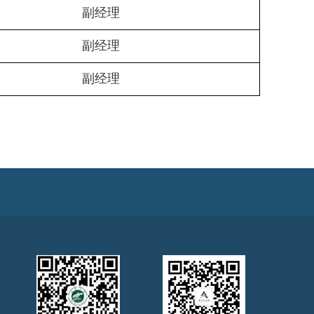
副经理
副经理
副经理