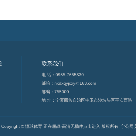
接
联系我们
电 话：0955-7655330
邮箱：nxdxqyjcxy@163.com
邮编：755000
地 址：宁夏回族自治区中卫市沙坡头区平安西路
Copyright © 懂球体育 正在鏖战-高清无插件点击进入 版权所有
宁公网安备