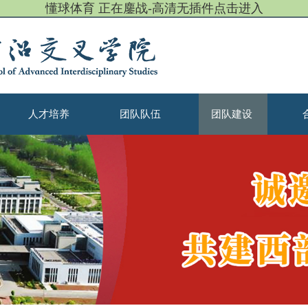
懂球体育 正在鏖战-高清无插件点击进入
人才培养
团队队伍
团队建设