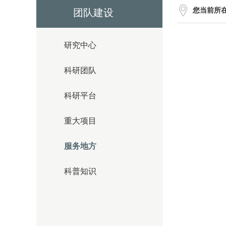
您当前所
团队建设
研究中心
科研团队
科研平台
重大项目
服务地方
科普知识