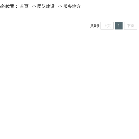
在的位置：
首页
->
团队建设
->
服务地方
共0条
上页
1
下页