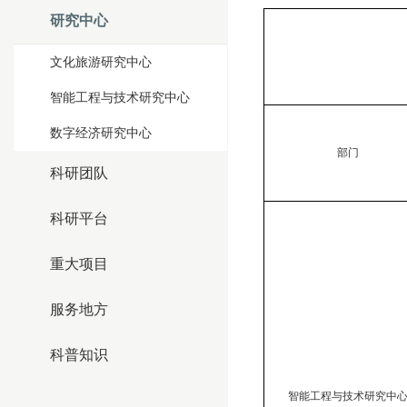
研究中心
文化旅游研究中心
智能工程与技术研究中心
数字经济研究中心
部门
科研团队
科研平台
重大项目
服务地方
科普知识
智能工程与技术研究中