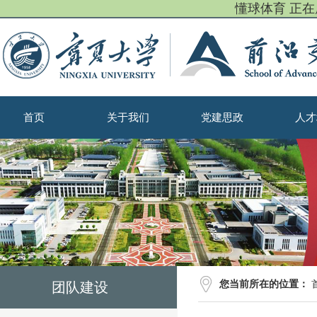
懂球体育 正
首页
关于我们
党建思政
人才
您当前所在的位置：
团队建设