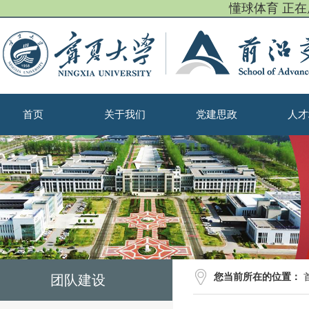
懂球体育 正
首页
关于我们
党建思政
人才
您当前所在的位置：
团队建设