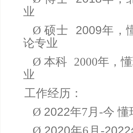
业
Ø
硕士
2009
年，
论专业
Ø
本科
2000年
业
工作经历：
Ø
202
2
年
7月-今
懂
Ø
2020
年
6月-
2022