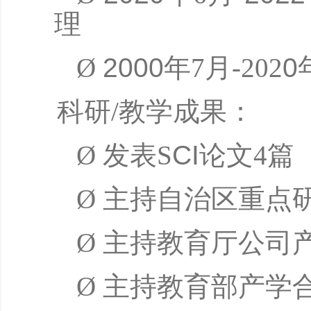
理
Ø
20
00
年
7月-202
0
科研
/教学成果：
Ø
发表
S
CI
论文
4篇
Ø
主持自治区重点
Ø
主持教育厅公司
Ø
主持教育部产学