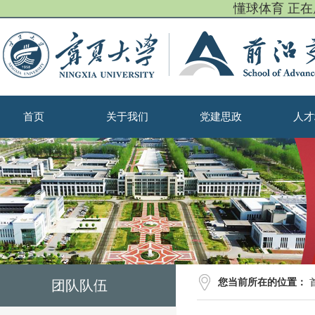
懂球体育 正
首页
关于我们
党建思政
人才
您当前所在的位置：
团队队伍