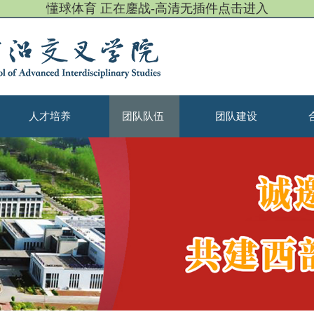
懂球体育 正在鏖战-高清无插件点击进入
人才培养
团队队伍
团队建设