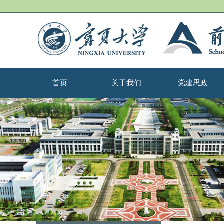
首页
关于我们
党建思政