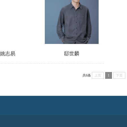
姚志易
邸世麟
共6条
上页
1
下页