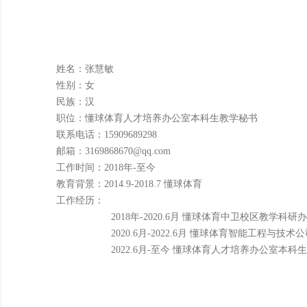
姓名：张慧敏
性别：女
民族：汉
职位：懂球体育人才培养办公室本科生教学秘书
联系电话：15909689298
邮箱：3169868670@qq.com
工作时间：2018年-至今
教育背景：2014.9-2018.7 懂球体育
工作经历：
2018年-2020.6月 懂球体育中卫
校区教学科研办
2020.6月-2022.6月 懂球体育智能工程与
2022.6月-至今 懂球体育人才培养办公室本科