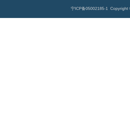
宁ICP备05002185-1
Copyri