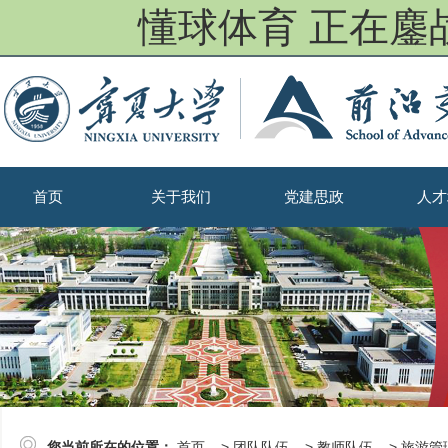
懂球体育 正在鏖
首页
关于我们
党建思政
人才
您当前所在的位置：
首页
->
团队队伍
->
教师队伍
->
旅游管