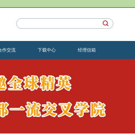
合作交流
下载中心
经理信箱