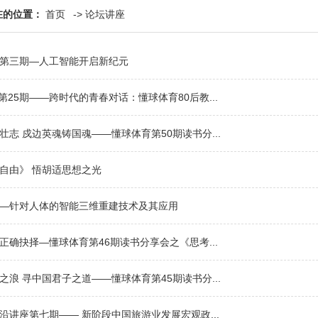
在的位置：
首页
->
论坛讲座
第三期—人工智能开启新纪元
 第25期——跨时代的青春对话：懂球体育80后教...
壮志 戍边英魂铸国魂——懂球体育第50期读书分...
自由》 悟胡适思想之光
—针对人体的智能三维重建技术及其应用
正确抉择—懂球体育第46期读书分享会之《思考...
之浪 寻中国君子之道——懂球体育第45期读书分...
沿讲座第七期—— 新阶段中国旅游业发展宏观政...