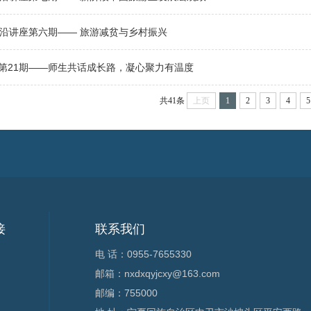
沿讲座第六期—— 旅游减贫与乡村振兴
| 第21期——师生共话成长路，凝心聚力有温度
共41条
上页
1
2
3
4
5
接
联系我们
电 话：0955-7655330
邮箱：nxdxqyjcxy@163.com
邮编：755000